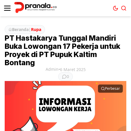
Beranda
|
Rupa
PT Hastakarya Tunggal Mandiri
Buka Lowongan 17 Pekerja untuk
Proyek di PT Pupuk Kaltim
Bontang
Admin
•
6 Maret 2025
0
Perbesar