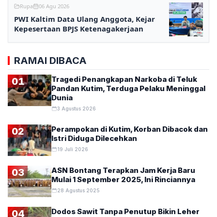
Rupa
06 Agu 2026
PWI Kaltim Data Ulang Anggota, Kejar
Kepesertaan BPJS Ketenagakerjaan
RAMAI DIBACA
Tragedi Penangkapan Narkoba di Teluk
01
Pandan Kutim, Terduga Pelaku Meninggal
Dunia
3 Agustus 2026
Perampokan di Kutim, Korban Dibacok dan
02
Istri Diduga Dilecehkan
19 Juli 2026
ASN Bontang Terapkan Jam Kerja Baru
03
Mulai 1 September 2025, Ini Rinciannya
28 Agustus 2025
Dodos Sawit Tanpa Penutup Bikin Leher
04