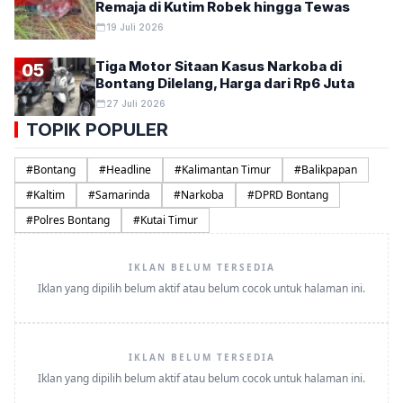
Remaja di Kutim Robek hingga Tewas
19 Juli 2026
Tiga Motor Sitaan Kasus Narkoba di
05
Bontang Dilelang, Harga dari Rp6 Juta
27 Juli 2026
TOPIK POPULER
#
Bontang
#
Headline
#
Kalimantan Timur
#
Balikpapan
#
Kaltim
#
Samarinda
#
Narkoba
#
DPRD Bontang
#
Polres Bontang
#
Kutai Timur
IKLAN BELUM TERSEDIA
Iklan yang dipilih belum aktif atau belum cocok untuk halaman ini.
IKLAN BELUM TERSEDIA
Iklan yang dipilih belum aktif atau belum cocok untuk halaman ini.