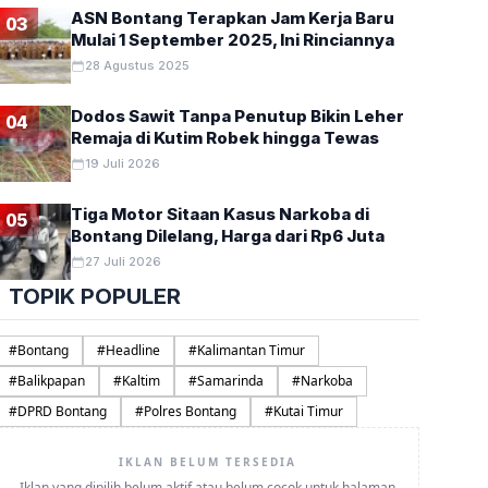
ASN Bontang Terapkan Jam Kerja Baru
03
Mulai 1 September 2025, Ini Rinciannya
28 Agustus 2025
Dodos Sawit Tanpa Penutup Bikin Leher
04
Remaja di Kutim Robek hingga Tewas
19 Juli 2026
Tiga Motor Sitaan Kasus Narkoba di
05
Bontang Dilelang, Harga dari Rp6 Juta
27 Juli 2026
TOPIK POPULER
#
Bontang
#
Headline
#
Kalimantan Timur
#
Balikpapan
#
Kaltim
#
Samarinda
#
Narkoba
#
DPRD Bontang
#
Polres Bontang
#
Kutai Timur
IKLAN BELUM TERSEDIA
Iklan yang dipilih belum aktif atau belum cocok untuk halaman