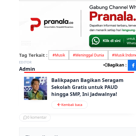
Tag Terkait :
#
Musik
#
Meninggal Dunia
#
Musik Indon
EDITOR
Bagikan :
Admin
Balikpapan Bagikan Seragam
Sekolah Gratis untuk PAUD
hingga SMP, Ini Jadwalnya!
Kembali baca
0
komentar