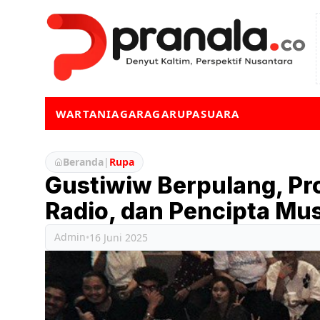
WARTA
NIAGA
RAGA
RUPA
SUARA
Beranda
|
Rupa
Gustiwiw Berpulang, Pro
Radio, dan Pencipta Mu
Admin
•
16 Juni 2025