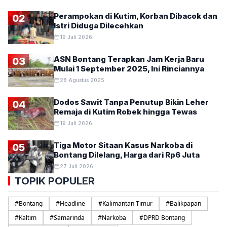
Perampokan di Kutim, Korban Dibacok dan
02
Istri Diduga Dilecehkan
19 Juli 2026
ASN Bontang Terapkan Jam Kerja Baru
03
Mulai 1 September 2025, Ini Rinciannya
28 Agustus 2025
Dodos Sawit Tanpa Penutup Bikin Leher
04
Remaja di Kutim Robek hingga Tewas
19 Juli 2026
Tiga Motor Sitaan Kasus Narkoba di
05
Bontang Dilelang, Harga dari Rp6 Juta
27 Juli 2026
TOPIK POPULER
#
Bontang
#
Headline
#
Kalimantan Timur
#
Balikpapan
#
Kaltim
#
Samarinda
#
Narkoba
#
DPRD Bontang