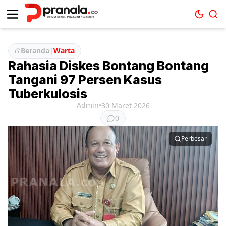
Beranda
|
Warta
Rahasia Diskes Bontang Bontang
Tangani 97 Persen Kasus
Tuberkulosis
Admin
•
30 Maret 2026
0
Perbesar