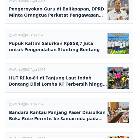
Warta
07 Agu 2026
Pengeroyokan Guru di Balikpapan, DPRD
Minta Orangtua Perketat Pengawasan
Anak
Warta
07 Agu 2026
Pupuk Kaltim Salurkan Rp858,7 Juta
untuk Pengendalian Stunting Bontang
Warta
07 Agu 2026
HUT RI ke-81 di Tanjung Laut Indah
Bontang Diisi Lomba RT Terbersih hingga
Fashion Show
Warta
07 Agu 2026
Bandara Rantau Panjang Paser Diusulkan
Buka Rute Perintis ke Samarinda pada
2027