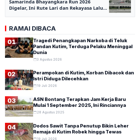
Samarinda Bhayangkara Run 2026
Digelar, Ini Rute Lari dan Rekayasa Lalu
Lintasnya
RAMAI DIBACA
Tragedi Penangkapan Narkoba di Teluk
01
Pandan Kutim, Terduga Pelaku Meninggal
Dunia
3 Agustus 2026
Perampokan di Kutim, Korban Dibacok dan
02
Istri Diduga Dilecehkan
19 Juli 2026
ASN Bontang Terapkan Jam Kerja Baru
03
Mulai 1 September 2025, Ini Rinciannya
28 Agustus 2025
Dodos Sawit Tanpa Penutup Bikin Leher
04
Remaja di Kutim Robek hingga Tewas
19 Juli 2026