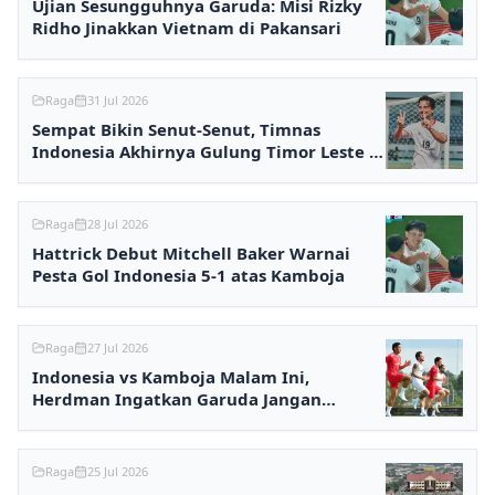
Ujian Sesungguhnya Garuda: Misi Rizky
Ridho Jinakkan Vietnam di Pakansari
Raga
31 Jul 2026
Sempat Bikin Senut-Senut, Timnas
Indonesia Akhirnya Gulung Timor Leste 3-
0
Raga
28 Jul 2026
Hattrick Debut Mitchell Baker Warnai
Pesta Gol Indonesia 5-1 atas Kamboja
Raga
27 Jul 2026
Indonesia vs Kamboja Malam Ini,
Herdman Ingatkan Garuda Jangan
Terlena
Raga
25 Jul 2026