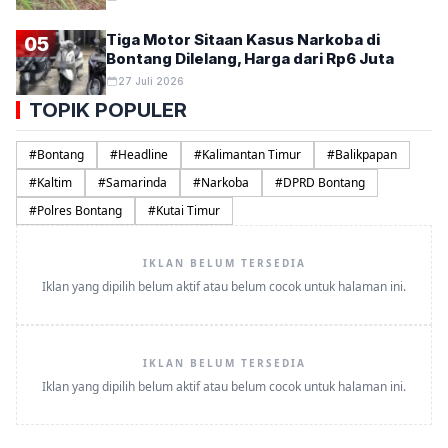
Tiga Motor Sitaan Kasus Narkoba di
05
Bontang Dilelang, Harga dari Rp6 Juta
27 Juli 2026
TOPIK POPULER
#
Bontang
#
Headline
#
Kalimantan Timur
#
Balikpapan
#
Kaltim
#
Samarinda
#
Narkoba
#
DPRD Bontang
#
Polres Bontang
#
Kutai Timur
IKLAN BELUM TERSEDIA
Iklan yang dipilih belum aktif atau belum cocok untuk halaman ini.
IKLAN BELUM TERSEDIA
Iklan yang dipilih belum aktif atau belum cocok untuk halaman ini.