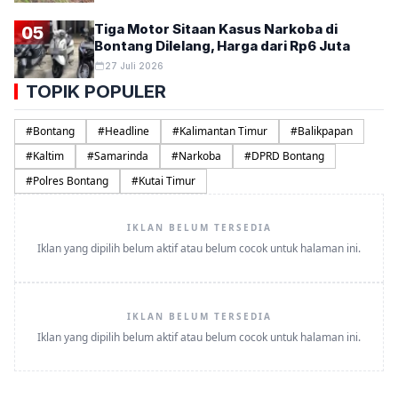
Tiga Motor Sitaan Kasus Narkoba di
05
Bontang Dilelang, Harga dari Rp6 Juta
27 Juli 2026
TOPIK POPULER
#
Bontang
#
Headline
#
Kalimantan Timur
#
Balikpapan
#
Kaltim
#
Samarinda
#
Narkoba
#
DPRD Bontang
#
Polres Bontang
#
Kutai Timur
IKLAN BELUM TERSEDIA
Iklan yang dipilih belum aktif atau belum cocok untuk halaman ini.
IKLAN BELUM TERSEDIA
Iklan yang dipilih belum aktif atau belum cocok untuk halaman ini.