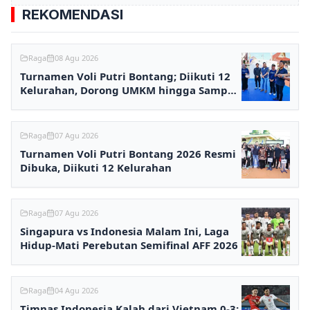
REKOMENDASI
Raga
08 Agu 2026
Turnamen Voli Putri Bontang; Diikuti 12
Kelurahan, Dorong UMKM hingga Sampah
Plastik Bisa Ditukar
Raga
07 Agu 2026
Turnamen Voli Putri Bontang 2026 Resmi
Dibuka, Diikuti 12 Kelurahan
Raga
07 Agu 2026
Singapura vs Indonesia Malam Ini, Laga
Hidup-Mati Perebutan Semifinal AFF 2026
Raga
04 Agu 2026
Timnas Indonesia Kalah dari Vietnam 0-3: