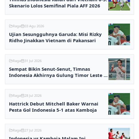
Skenario Lolos Semifinal Piala AFF 2026
Raga
03 Agu 2026
Ujian Sesungguhnya Garuda: Misi Rizky
Ridho Jinakkan Vietnam di Pakansari
Raga
31 Jul 2026
Sempat Bikin Senut-Senut, Timnas
Indonesia Akhirnya Gulung Timor Leste 3-
0
Raga
28 Jul 2026
Hattrick Debut Mitchell Baker Warnai
Pesta Gol Indonesia 5-1 atas Kamboja
Raga
27 Jul 2026
Indonesia vs Kamboja Malam Ini,