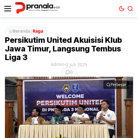
Beranda
|
Raga
Persikutim United Akuisisi Klub
Jawa Timur, Langsung Tembus
Liga 3
Admin
•
2 Juli 2025
0
Perbesar