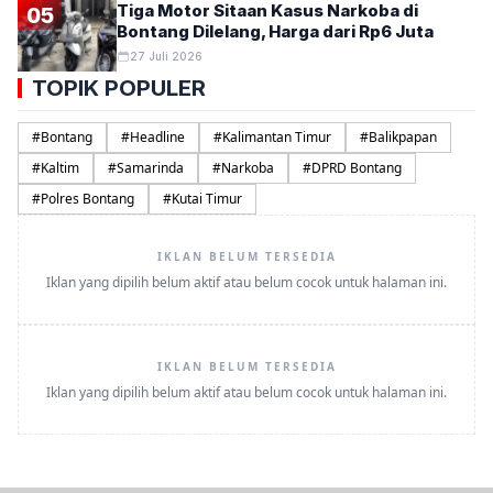
Tiga Motor Sitaan Kasus Narkoba di
05
Bontang Dilelang, Harga dari Rp6 Juta
27 Juli 2026
TOPIK POPULER
#
Bontang
#
Headline
#
Kalimantan Timur
#
Balikpapan
#
Kaltim
#
Samarinda
#
Narkoba
#
DPRD Bontang
#
Polres Bontang
#
Kutai Timur
IKLAN BELUM TERSEDIA
Iklan yang dipilih belum aktif atau belum cocok untuk halaman ini.
IKLAN BELUM TERSEDIA
Iklan yang dipilih belum aktif atau belum cocok untuk halaman ini.