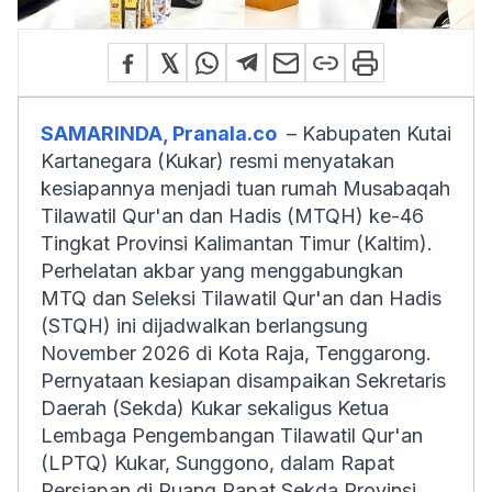
SAMARINDA, Pranala.co
– Kabupaten Kutai
Kartanegara (Kukar) resmi menyatakan
kesiapannya menjadi tuan rumah Musabaqah
Tilawatil Qur'an dan Hadis (MTQH) ke-46
Tingkat Provinsi Kalimantan Timur (Kaltim).
Perhelatan akbar yang menggabungkan
MTQ dan Seleksi Tilawatil Qur'an dan Hadis
(STQH) ini dijadwalkan berlangsung
November 2026 di Kota Raja, Tenggarong.
Pernyataan kesiapan disampaikan Sekretaris
Daerah (Sekda) Kukar sekaligus Ketua
Lembaga Pengembangan Tilawatil Qur'an
(LPTQ) Kukar, Sunggono, dalam Rapat
Persiapan di Ruang Rapat Sekda Provinsi