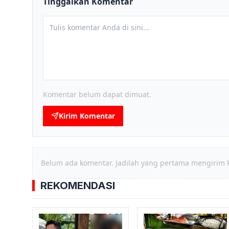
Tinggalkan Komentar
Komentar belum dapat dimuat.
Kirim Komentar
Belum ada komentar. Jadilah yang pertama mengirim 
REKOMENDASI