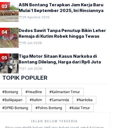
ASN Bontang Terapkan Jam Kerja Baru
03
Mulai 1 September 2025, Ini Rinciannya
28 Agustus 2025
Dodos Sawit Tanpa Penutup Bikin Leher
04
Remaja di Kutim Robek hingga Tewas
19 Juli 2026
Tiga Motor Sitaan Kasus Narkoba di
05
Bontang Dilelang, Harga dari Rp6 Juta
27 Juli 2026
TOPIK POPULER
#
Bontang
#
Headline
#
Kalimantan Timur
#
Balikpapan
#
Kaltim
#
Samarinda
#
Narkoba
#
DPRD Bontang
#
Polres Bontang
#
Kutai Timur
IKLAN BELUM TERSEDIA
Iklan yang dipilih belum aktif atau belum cocok untuk halaman