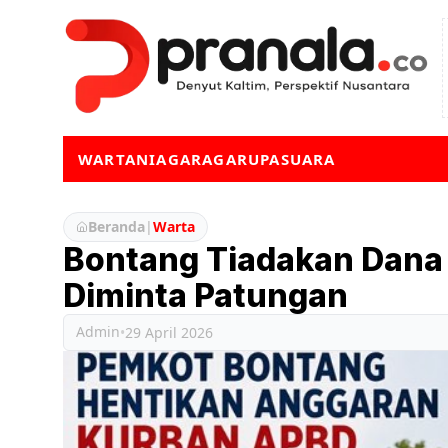
WARTA
NIAGA
RAGA
RUPA
SUARA
Beranda
|
Warta
Bontang Tiadakan Dana
Diminta Patungan
Admin
•
29 April 2026