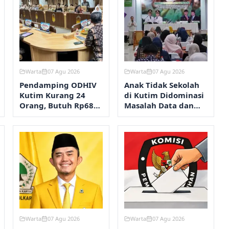
Warta
07 Agu 2026
Warta
07 Agu 2026
Pendamping ODHIV
Anak Tidak Sekolah
Kutim Kurang 24
di Kutim Didominasi
Orang, Butuh Rp680
Masalah Data dan
Juta per Tahun
Migrasi Penduduk
Warta
07 Agu 2026
Warta
07 Agu 2026