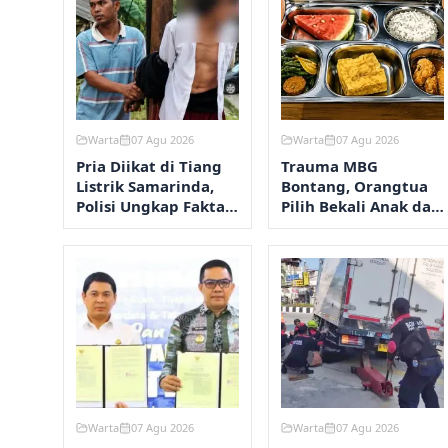
Warta
07 Agu 2026
Warta
07 Agu 2026
Pria Diikat di Tiang
Trauma MBG
Listrik Samarinda,
Bontang, Orangtua
Polisi Ungkap Fakta
Pilih Bekali Anak dari
Sebenarnya
Rumah
Warta
07 Agu 2026
Warta
07 Agu 2026