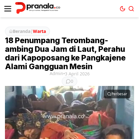
Beranda
|
Warta
18 Penumpang Terombang-
ambing Dua Jam di Laut, Perahu
dari Kapoposang ke Pangkajene
Alami Gangguan Mesin
Admin
•
3 April 2026
0
Perbesar