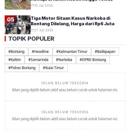
19 Juli 2026
Tiga Motor Sitaan Kasus Narkoba di
05
Bontang Dilelang, Harga dari Rp6 Juta
27 Juli 2026
TOPIK POPULER
#
Bontang
#
Headline
#
Kalimantan Timur
#
Balikpapan
#
Kaltim
#
Samarinda
#
Narkoba
#
DPRD Bontang
#
Polres Bontang
#
Kutai Timur
IKLAN BELUM TERSEDIA
Iklan yang dipilih belum aktif atau belum cocok untuk halaman ini.
IKLAN BELUM TERSEDIA
Iklan yang dipilih belum aktif atau belum cocok untuk halaman ini.