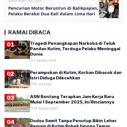
Warta
07 Agu 2026
Pencurian Motor Beruntun di Balikpapan,
Pelaku Beraksi Dua Kali dalam Lima Hari
RAMAI DIBACA
Tragedi Penangkapan Narkoba di Teluk
01
Pandan Kutim, Terduga Pelaku Meninggal
Dunia
3 Agustus 2026
Perampokan di Kutim, Korban Dibacok dan
02
Istri Diduga Dilecehkan
19 Juli 2026
ASN Bontang Terapkan Jam Kerja Baru
03
Mulai 1 September 2025, Ini Rinciannya
28 Agustus 2025
Dodos Sawit Tanpa Penutup Bikin Leher
04
Remaja di Kutim Robek hingga Tewas