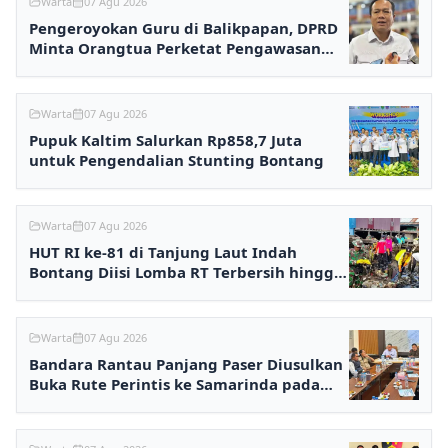
Warta
07 Agu 2026
Pengeroyokan Guru di Balikpapan, DPRD
Minta Orangtua Perketat Pengawasan
Anak
Warta
07 Agu 2026
Pupuk Kaltim Salurkan Rp858,7 Juta
untuk Pengendalian Stunting Bontang
Warta
07 Agu 2026
HUT RI ke-81 di Tanjung Laut Indah
Bontang Diisi Lomba RT Terbersih hingga
Fashion Show
Warta
07 Agu 2026
Bandara Rantau Panjang Paser Diusulkan
Buka Rute Perintis ke Samarinda pada
2027