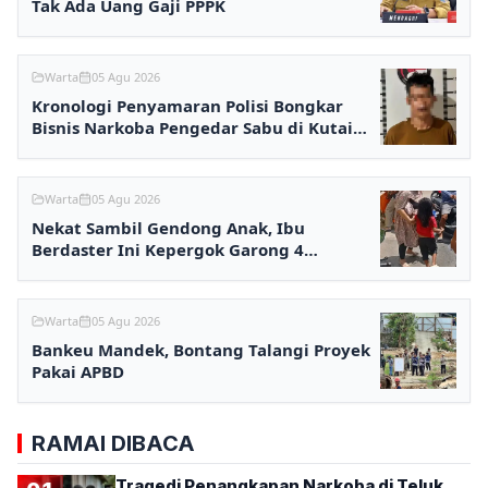
Tak Ada Uang Gaji PPPK
Warta
05 Agu 2026
Kronologi Penyamaran Polisi Bongkar
Bisnis Narkoba Pengedar Sabu di Kutai
Barat
Warta
05 Agu 2026
Nekat Sambil Gendong Anak, Ibu
Berdaster Ini Kepergok Garong 4
Minimarket Samarinda
Warta
05 Agu 2026
Bankeu Mandek, Bontang Talangi Proyek
Pakai APBD
RAMAI DIBACA
Tragedi Penangkapan Narkoba di Teluk