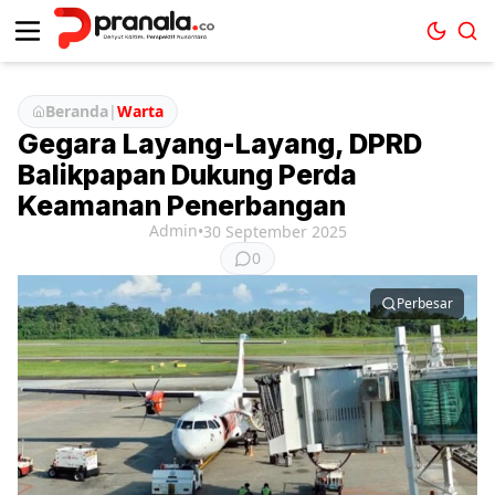
Beranda
|
Warta
Gegara Layang-Layang, DPRD
Balikpapan Dukung Perda
Keamanan Penerbangan
Admin
•
30 September 2025
0
Perbesar