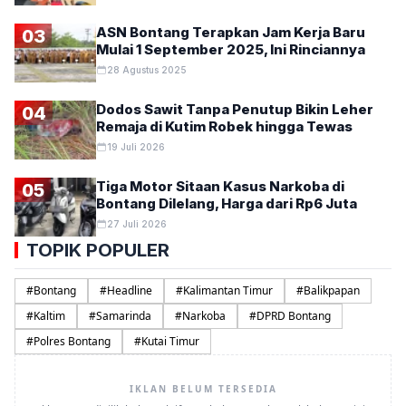
ASN Bontang Terapkan Jam Kerja Baru
03
Mulai 1 September 2025, Ini Rinciannya
28 Agustus 2025
Dodos Sawit Tanpa Penutup Bikin Leher
04
Remaja di Kutim Robek hingga Tewas
19 Juli 2026
Tiga Motor Sitaan Kasus Narkoba di
05
Bontang Dilelang, Harga dari Rp6 Juta
27 Juli 2026
TOPIK POPULER
#
Bontang
#
Headline
#
Kalimantan Timur
#
Balikpapan
#
Kaltim
#
Samarinda
#
Narkoba
#
DPRD Bontang
#
Polres Bontang
#
Kutai Timur
IKLAN BELUM TERSEDIA