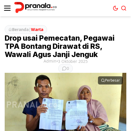
Beranda
|
Warta
Drop usai Pemecatan, Pegawai
TPA Bontang Dirawat di RS,
Wawali Agus Janji Jenguk
Admin
•
3 Oktober 2025
0
Perbesar