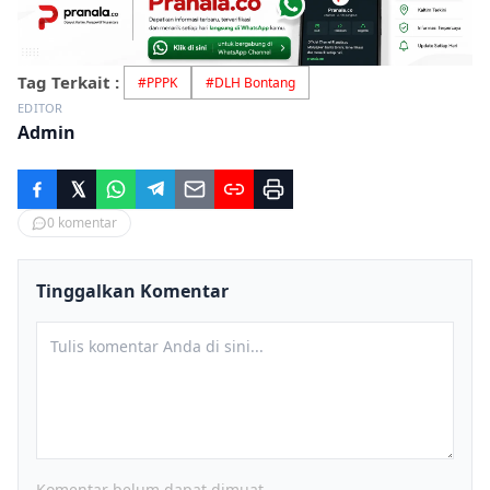
Tag Terkait :
#
PPPK
#
DLH Bontang
EDITOR
Admin
0
komentar
Tinggalkan Komentar
Komentar belum dapat dimuat.