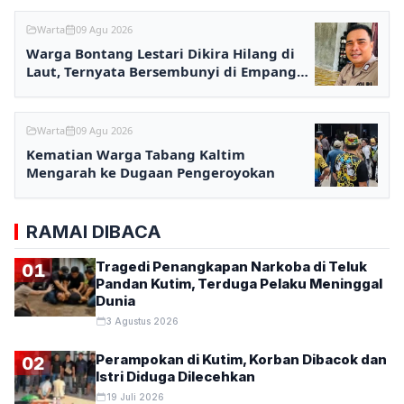
Warta
09 Agu 2026
Warga Bontang Lestari Dikira Hilang di
Laut, Ternyata Bersembunyi di Empang
karena Utang
Warta
09 Agu 2026
Kematian Warga Tabang Kaltim
Mengarah ke Dugaan Pengeroyokan
RAMAI DIBACA
Tragedi Penangkapan Narkoba di Teluk
01
Pandan Kutim, Terduga Pelaku Meninggal
Dunia
3 Agustus 2026
Perampokan di Kutim, Korban Dibacok dan
02
Istri Diduga Dilecehkan
19 Juli 2026