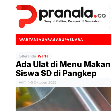
WARTA
NIAGA
RAGA
RUPA
SUARA
Beranda
|
Warta
Ada Ulat di Menu Makan 
Siswa SD di Pangkep
Admin
•
5 Oktober 2025