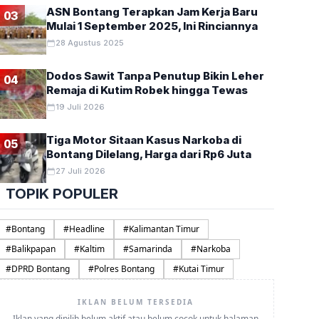
ASN Bontang Terapkan Jam Kerja Baru
03
Mulai 1 September 2025, Ini Rinciannya
28 Agustus 2025
Dodos Sawit Tanpa Penutup Bikin Leher
04
Remaja di Kutim Robek hingga Tewas
19 Juli 2026
Tiga Motor Sitaan Kasus Narkoba di
05
Bontang Dilelang, Harga dari Rp6 Juta
27 Juli 2026
TOPIK POPULER
#
Bontang
#
Headline
#
Kalimantan Timur
#
Balikpapan
#
Kaltim
#
Samarinda
#
Narkoba
#
DPRD Bontang
#
Polres Bontang
#
Kutai Timur
IKLAN BELUM TERSEDIA
Iklan yang dipilih belum aktif atau belum cocok untuk halaman