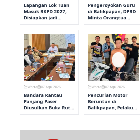
Lapangan Lok Tuan
Pengeroyokan Guru
Masuk RKPD 2027,
di Balikpapan, DPRD
Disiapkan jadi
Minta Orangtua
Kawasan Olahraga
Perketat
Terpadu
Pengawasan Anak
Warta
07 Agu 2026
Warta
07 Agu 2026
Bandara Rantau
Pencurian Motor
Panjang Paser
Beruntun di
Diusulkan Buka Rute
Balikpapan, Pelaku
Perintis ke
Beraksi Dua Kali
Samarinda pada
dalam Lima Hari
2027