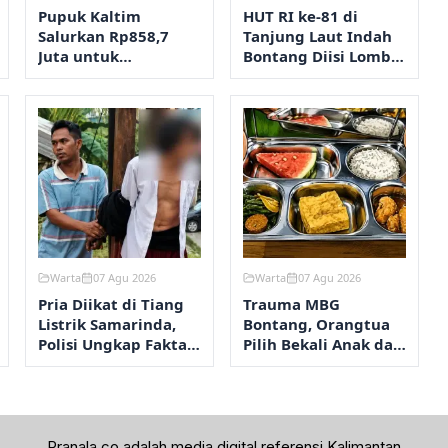
Pupuk Kaltim
HUT RI ke-81 di
Salurkan Rp858,7
Tanjung Laut Indah
Juta untuk
Bontang Diisi Lomba
Pengendalian
RT Terbersih hingga
Stunting Bontang
Fashion Show
Warta
07 Agu 2026
Warta
07 Agu 2026
Pria Diikat di Tiang
Trauma MBG
Listrik Samarinda,
Bontang, Orangtua
Polisi Ungkap Fakta
Pilih Bekali Anak dari
Sebenarnya
Rumah
Pranala.co adalah media digital referensi Kalimantan