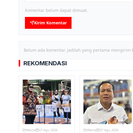
Komentar belum dapat dimuat.
Kirim Komentar
Belum ada komentar. Jadilah yang pertama mengirim 
REKOMENDASI
Warta
07 Agu 2026
Warta
07 Agu 2026