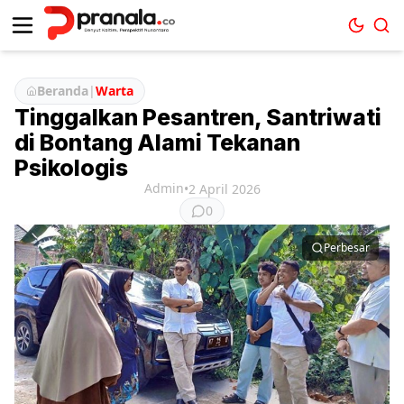
Beranda
|
Warta
Tinggalkan Pesantren, Santriwati
di Bontang Alami Tekanan
Psikologis
Admin
•
2 April 2026
0
Perbesar