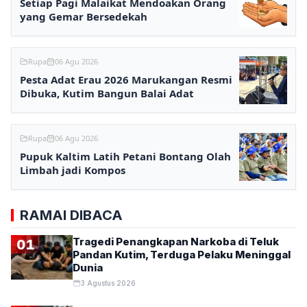
Setiap Pagi Malaikat Mendoakan Orang
yang Gemar Bersedekah
Rupa
06 Agu 2026
Pesta Adat Erau 2026 Marukangan Resmi
Dibuka, Kutim Bangun Balai Adat
Rupa
06 Agu 2026
Pupuk Kaltim Latih Petani Bontang Olah
Limbah jadi Kompos
RAMAI DIBACA
Tragedi Penangkapan Narkoba di Teluk
01
Pandan Kutim, Terduga Pelaku Meninggal
Dunia
3 Agustus 2026