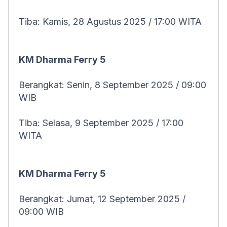
Tiba: Kamis, 28 Agustus 2025 / 17:00 WITA
KM Dharma Ferry 5
Berangkat: Senin, 8 September 2025 / 09:00
WIB
Tiba: Selasa, 9 September 2025 / 17:00
WITA
KM Dharma Ferry 5
Berangkat: Jumat, 12 September 2025 /
09:00 WIB