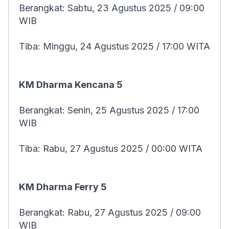
Berangkat: Sabtu, 23 Agustus 2025 / 09:00
WIB
Tiba: Minggu, 24 Agustus 2025 / 17:00 WITA
KM Dharma Kencana 5
Berangkat: Senin, 25 Agustus 2025 / 17:00
WIB
Tiba: Rabu, 27 Agustus 2025 / 00:00 WITA
KM Dharma Ferry 5
Berangkat: Rabu, 27 Agustus 2025 / 09:00
WIB