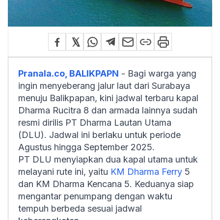
Pranala.co, BALIKPAPN
- Bagi warga yang
ingin menyeberang jalur laut dari Surabaya
menuju Balikpapan, kini jadwal terbaru kapal
Dharma Rucitra 8 dan armada lainnya sudah
resmi dirilis PT Dharma Lautan Utama
(DLU). Jadwal ini berlaku untuk periode
Agustus hingga September 2025.
PT DLU menyiapkan dua kapal utama untuk
melayani rute ini, yaitu
KM Dharma Ferry
5
dan KM Dharma Kencana 5. Keduanya siap
mengantar penumpang dengan waktu
tempuh berbeda sesuai jadwal