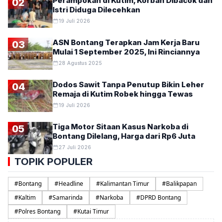
Perampokan di Kutim, Korban Dibacok dan
02
Istri Diduga Dilecehkan
19 Juli 2026
ASN Bontang Terapkan Jam Kerja Baru
03
Mulai 1 September 2025, Ini Rinciannya
28 Agustus 2025
Dodos Sawit Tanpa Penutup Bikin Leher
04
Remaja di Kutim Robek hingga Tewas
19 Juli 2026
Tiga Motor Sitaan Kasus Narkoba di
05
Bontang Dilelang, Harga dari Rp6 Juta
27 Juli 2026
TOPIK POPULER
#
Bontang
#
Headline
#
Kalimantan Timur
#
Balikpapan
#
Kaltim
#
Samarinda
#
Narkoba
#
DPRD Bontang
#
Polres Bontang
#
Kutai Timur