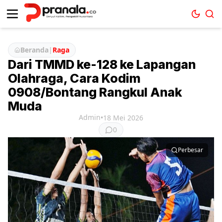
Beranda
|
Raga
Dari TMMD ke-128 ke Lapangan
Olahraga, Cara Kodim
0908/Bontang Rangkul Anak
Muda
Admin
•
18 Mei 2026
0
Perbesar