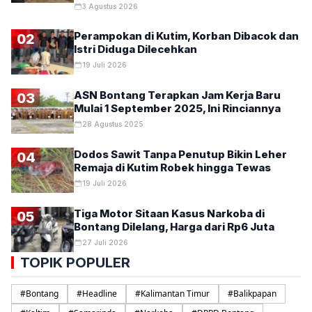
3 Agustus 2026
Perampokan di Kutim, Korban Dibacok dan
02
Istri Diduga Dilecehkan
19 Juli 2026
ASN Bontang Terapkan Jam Kerja Baru
03
Mulai 1 September 2025, Ini Rinciannya
28 Agustus 2025
Dodos Sawit Tanpa Penutup Bikin Leher
04
Remaja di Kutim Robek hingga Tewas
19 Juli 2026
Tiga Motor Sitaan Kasus Narkoba di
05
Bontang Dilelang, Harga dari Rp6 Juta
27 Juli 2026
TOPIK POPULER
#
Bontang
#
Headline
#
Kalimantan Timur
#
Balikpapan