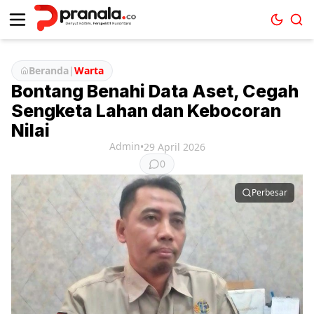
Beranda
|
Warta
Bontang Benahi Data Aset, Cegah
Sengketa Lahan dan Kebocoran
Nilai
Admin
•
29 April 2026
0
Perbesar