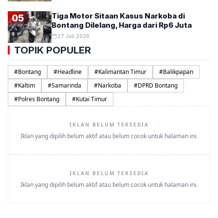
Tiga Motor Sitaan Kasus Narkoba di
05
Bontang Dilelang, Harga dari Rp6 Juta
27 Juli 2026
TOPIK POPULER
#
Bontang
#
Headline
#
Kalimantan Timur
#
Balikpapan
#
Kaltim
#
Samarinda
#
Narkoba
#
DPRD Bontang
#
Polres Bontang
#
Kutai Timur
IKLAN BELUM TERSEDIA
Iklan yang dipilih belum aktif atau belum cocok untuk halaman ini.
IKLAN BELUM TERSEDIA
Iklan yang dipilih belum aktif atau belum cocok untuk halaman ini.