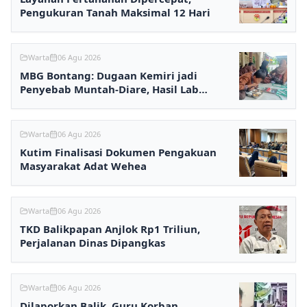
Pengukuran Tanah Maksimal 12 Hari
Warta
06 Agu 2026
MBG Bontang: Dugaan Kemiri jadi
Penyebab Muntah-Diare, Hasil Lab
Ditunggu
Warta
06 Agu 2026
Kutim Finalisasi Dokumen Pengakuan
Masyarakat Adat Wehea
Warta
06 Agu 2026
TKD Balikpapan Anjlok Rp1 Triliun,
Perjalanan Dinas Dipangkas
Warta
06 Agu 2026
Dilaporkan Balik, Guru Korban