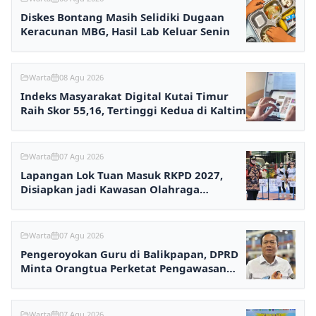
Diskes Bontang Masih Selidiki Dugaan
Keracunan MBG, Hasil Lab Keluar Senin
Warta
08 Agu 2026
Indeks Masyarakat Digital Kutai Timur
Raih Skor 55,16, Tertinggi Kedua di Kaltim
Warta
07 Agu 2026
Lapangan Lok Tuan Masuk RKPD 2027,
Disiapkan jadi Kawasan Olahraga
Terpadu
Warta
07 Agu 2026
Pengeroyokan Guru di Balikpapan, DPRD
Minta Orangtua Perketat Pengawasan
Anak
Warta
07 Agu 2026