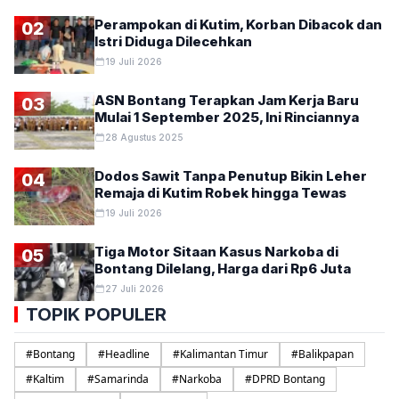
Perampokan di Kutim, Korban Dibacok dan
02
Istri Diduga Dilecehkan
19 Juli 2026
ASN Bontang Terapkan Jam Kerja Baru
03
Mulai 1 September 2025, Ini Rinciannya
28 Agustus 2025
Dodos Sawit Tanpa Penutup Bikin Leher
04
Remaja di Kutim Robek hingga Tewas
19 Juli 2026
Tiga Motor Sitaan Kasus Narkoba di
05
Bontang Dilelang, Harga dari Rp6 Juta
27 Juli 2026
TOPIK POPULER
#
Bontang
#
Headline
#
Kalimantan Timur
#
Balikpapan
#
Kaltim
#
Samarinda
#
Narkoba
#
DPRD Bontang