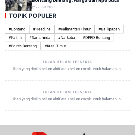
Bontang Dilelang, Harga dari Rp6 Juta
27 Juli 2026
TOPIK POPULER
#
Bontang
#
Headline
#
Kalimantan Timur
#
Balikpapan
#
Kaltim
#
Samarinda
#
Narkoba
#
DPRD Bontang
#
Polres Bontang
#
Kutai Timur
IKLAN BELUM TERSEDIA
Iklan yang dipilih belum aktif atau belum cocok untuk halaman ini.
IKLAN BELUM TERSEDIA
Iklan yang dipilih belum aktif atau belum cocok untuk halaman ini.