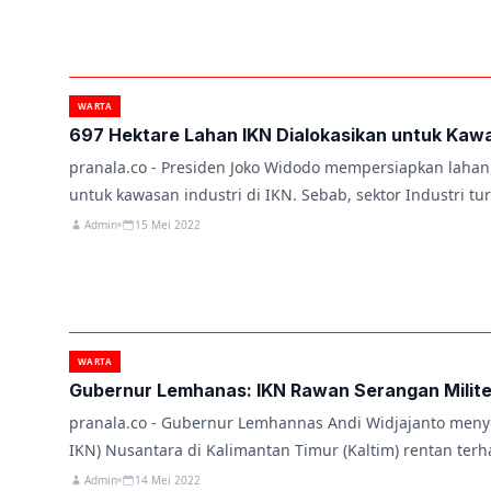
WARTA
697 Hektare Lahan IKN Dialokasikan untuk Kawa
pranala.co - Presiden Joko Widodo mempersiapkan lahan 
untuk kawasan industri di IKN. Sebab, sektor Industri tu
Admin
15 Mei 2022
WARTA
Gubernur Lemhanas: IKN Rawan Serangan Milite
pranala.co - Gubernur Lemhannas Andi Widjajanto meny
IKN) Nusantara di Kalimantan Timur (Kaltim) rentan ter
Admin
14 Mei 2022