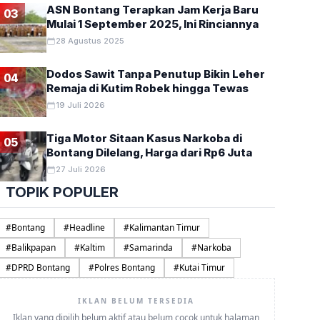
ASN Bontang Terapkan Jam Kerja Baru
03
Mulai 1 September 2025, Ini Rinciannya
28 Agustus 2025
Dodos Sawit Tanpa Penutup Bikin Leher
04
Remaja di Kutim Robek hingga Tewas
19 Juli 2026
Kematian Warga Tabang Kalti
Tiga Motor Sitaan Kasus Narkoba di
05
Bontang Dilelang, Harga dari Rp6 Juta
Dugaan Pengeroyokan
27 Juli 2026
Syahrul Ramadhan
9 Agustus 2026
TOPIK POPULER
KEMATIAN warga Tabang berinisial I di Desa Bilah Talang, Kecama
mulai menemui tit…
#
Bontang
#
Headline
#
Kalimantan Timur
#
Balikpapan
#
Kaltim
#
Samarinda
#
Narkoba
#
DPRD Bontang
#
Polres Bontang
#
Kutai Timur
IKLAN BELUM TERSEDIA
Iklan yang dipilih belum aktif atau belum cocok untuk halaman