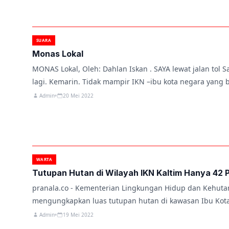
SUARA
Monas Lokal
MONAS Lokal, Oleh: Dahlan Iskan . SAYA lewat jalan tol
lagi. Kemarin. Tidak mampir IKN –ibu kota negara yang 
Admin
20 Mei 2022
WARTA
Tutupan Hutan di Wilayah IKN Kaltim Hanya 42 
pranala.co - Kementerian Lingkungan Hidup dan Kehuta
mengungkapkan luas tutupan hutan di kawasan Ibu Kota
Nusantara,…
Admin
19 Mei 2022