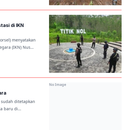
tasi di IKN
Korsel) menyatakan
egara (IKN) Nus…
No Image
ara
u sudah ditetapkan
ta baru di…