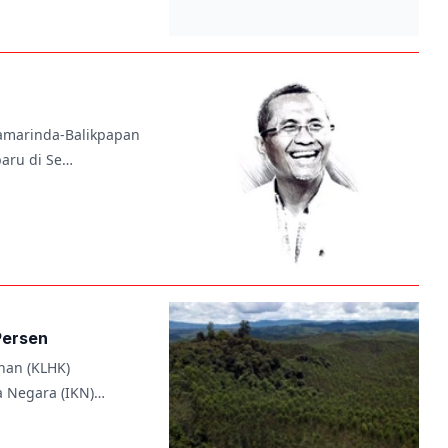
 Samarinda-Balikpapan
baru di Se…
Persen
nan (KLHK)
 Negara (IKN)