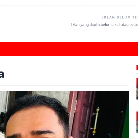
IKLAN BELUM TE
Iklan yang dipilih belum aktif atau bel
a
W