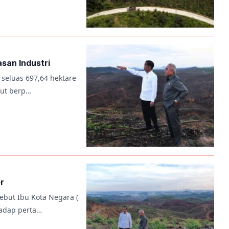
san Industri
seluas 697,64 hektare
rut berp…
r
ebut Ibu Kota Negara (
hadap perta…