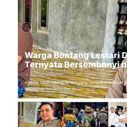
Warga Bontang Lestari Di
Ternyata Bersembunyi d
Suriadi Said
9 Agustus 2026
KABAR Taher hilang di laut yang sempat membuat k
terungkap berbeda dari d…