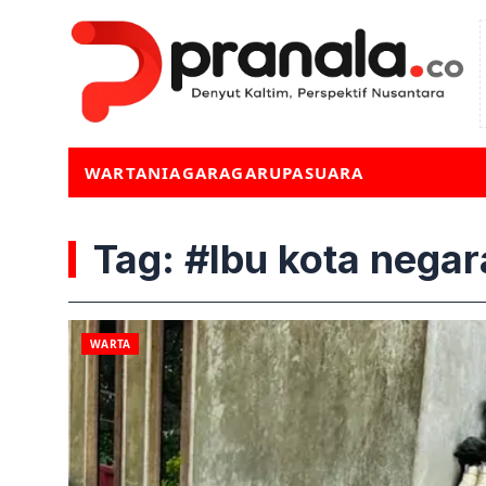
WARTA
NIAGA
RAGA
RUPA
SUARA
Tag: #Ibu kota negar
WARTA