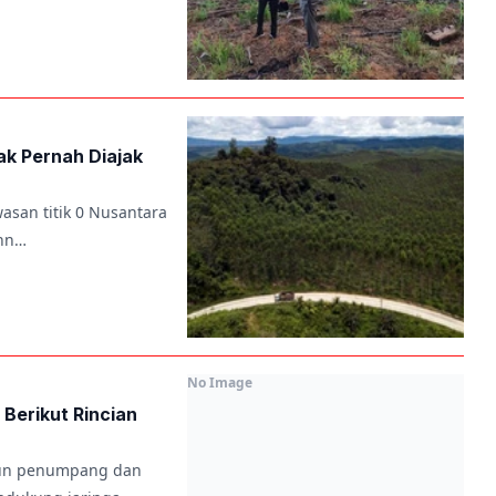
ak Pernah Diajak
wasan titik 0 Nusantara
ann…
No Image
 Berikut Rincian
siun penumpang dan