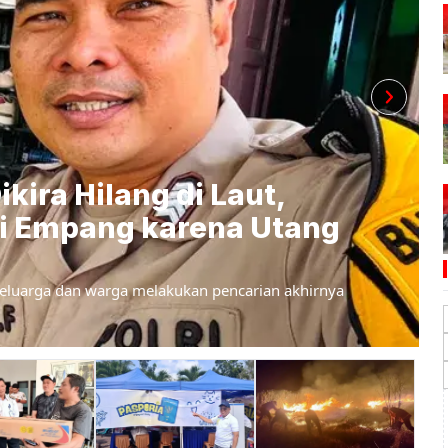
kira Hilang di Laut,
i Empang karena Utang
eluarga dan warga melakukan pencarian akhirnya