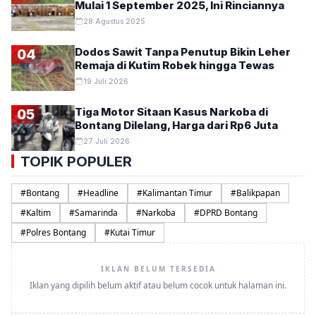
Mulai 1 September 2025, Ini Rinciannya
28 Agustus 2025
Dodos Sawit Tanpa Penutup Bikin Leher
04
Remaja di Kutim Robek hingga Tewas
19 Juli 2026
Tiga Motor Sitaan Kasus Narkoba di
05
Bontang Dilelang, Harga dari Rp6 Juta
27 Juli 2026
TOPIK POPULER
#
Bontang
#
Headline
#
Kalimantan Timur
#
Balikpapan
#
Kaltim
#
Samarinda
#
Narkoba
#
DPRD Bontang
#
Polres Bontang
#
Kutai Timur
IKLAN BELUM TERSEDIA
Iklan yang dipilih belum aktif atau belum cocok untuk halaman ini.