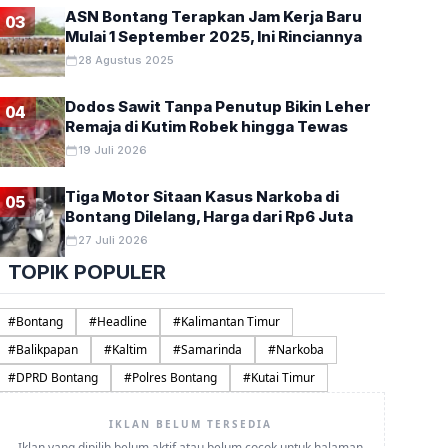
ASN Bontang Terapkan Jam Kerja Baru
03
Mulai 1 September 2025, Ini Rinciannya
28 Agustus 2025
Dodos Sawit Tanpa Penutup Bikin Leher
04
Remaja di Kutim Robek hingga Tewas
19 Juli 2026
Tiga Motor Sitaan Kasus Narkoba di
05
Bontang Dilelang, Harga dari Rp6 Juta
27 Juli 2026
TOPIK POPULER
#
Bontang
#
Headline
#
Kalimantan Timur
#
Balikpapan
#
Kaltim
#
Samarinda
#
Narkoba
#
DPRD Bontang
#
Polres Bontang
#
Kutai Timur
IKLAN BELUM TERSEDIA
Iklan yang dipilih belum aktif atau belum cocok untuk halaman