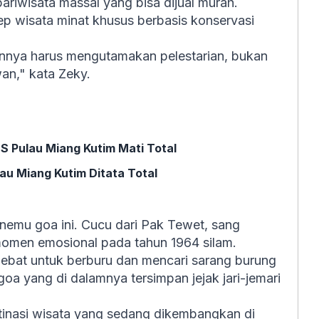
riwisata massal yang bisa dijual murah.
 wisata minat khusus berbasis konservasi
annya harus mengutamakan pelestarian, bukan
an," kata Zeky.
TS Pulau Miang Kutim Mati Total
u Miang Kutim Ditata Total
enemu goa ini. Cucu dari Pak Tewet, sang
momen emosional pada tahun 1964 silam.
lebat untuk berburu dan mencari sarang burung
oa yang di dalamnya tersimpan jejak jari-jemari
stinasi wisata yang sedang dikembangkan di