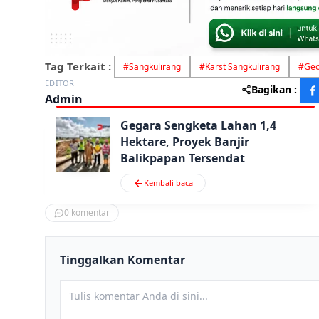
Tag Terkait :
#
Sangkulirang
#
Karst Sangkulirang
#
Geo
EDITOR
Bagikan :
Admin
Gegara Sengketa Lahan 1,4
Hektare, Proyek Banjir
Balikpapan Tersendat
Kembali baca
0
komentar
Tinggalkan Komentar