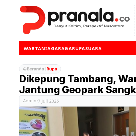
WARTA
NIAGA
RAGA
RUPA
SUARA
Beranda
|
Rupa
Dikepung Tambang, War
Jantung Geopark Sangk
Admin
•
7 Juli 2026