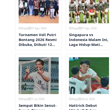
Raga
07 Agu 2026
Raga
07 Agu 2026
Turnamen Voli Putri
Singapura vs
Bontang 2026 Resmi
Indonesia Malam Ini,
Dibuka, Diikuti 12
Laga Hidup-Mati
Kelurahan
Perebutan Semifinal
AFF 2026
Raga
31 Jul 2026
Raga
28 Jul 2026
Sempat Bikin Senut-
Hattrick Debut