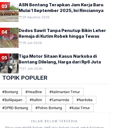
ASN Bontang Terapkan Jam Kerja Baru
03
Mulai 1 September 2025, Ini Rinciannya
28 Agustus 2025
Dodos Sawit Tanpa Penutup Bikin Leher
04
Remaja di Kutim Robek hingga Tewas
19 Juli 2026
Tiga Motor Sitaan Kasus Narkoba di
05
Bontang Dilelang, Harga dari Rp6 Juta
27 Juli 2026
TOPIK POPULER
#
Bontang
#
Headline
#
Kalimantan Timur
#
Balikpapan
#
Kaltim
#
Samarinda
#
Narkoba
#
DPRD Bontang
#
Polres Bontang
#
Kutai Timur
IKLAN BELUM TERSEDIA
Iklan yang dipilih belum aktif atau belum cocok untuk halaman