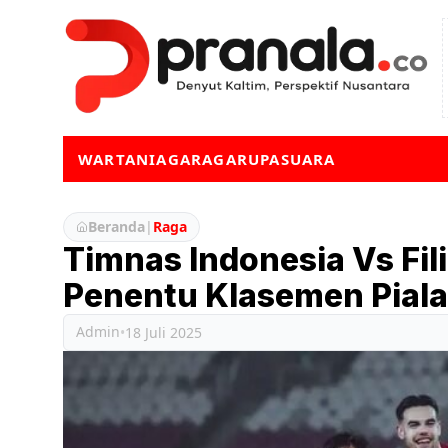
WARTA
NIAGA
RAGA
RUPA
SUARA
Beranda
|
Raga
Timnas Indonesia Vs Fil
Penentu Klasemen Piala
Admin
•
18 Juli 2025