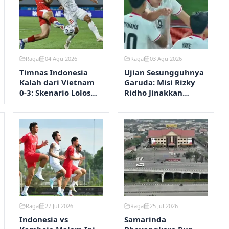
Raga
04 Agu 2026
Raga
03 Agu 2026
Timnas Indonesia
Ujian Sesungguhnya
Kalah dari Vietnam
Garuda: Misi Rizky
0-3: Skenario Lolos
Ridho Jinakkan
Semifinal Piala AFF
Vietnam di Pakansari
2026
Raga
27 Jul 2026
Raga
25 Jul 2026
Indonesia vs
Samarinda