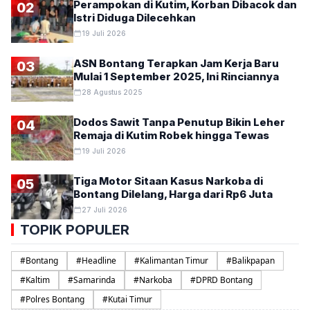
Perampokan di Kutim, Korban Dibacok dan
02
Istri Diduga Dilecehkan
19 Juli 2026
ASN Bontang Terapkan Jam Kerja Baru
03
Mulai 1 September 2025, Ini Rinciannya
28 Agustus 2025
Dodos Sawit Tanpa Penutup Bikin Leher
04
Remaja di Kutim Robek hingga Tewas
19 Juli 2026
Tiga Motor Sitaan Kasus Narkoba di
05
Bontang Dilelang, Harga dari Rp6 Juta
27 Juli 2026
TOPIK POPULER
#
Bontang
#
Headline
#
Kalimantan Timur
#
Balikpapan
#
Kaltim
#
Samarinda
#
Narkoba
#
DPRD Bontang
#
Polres Bontang
#
Kutai Timur