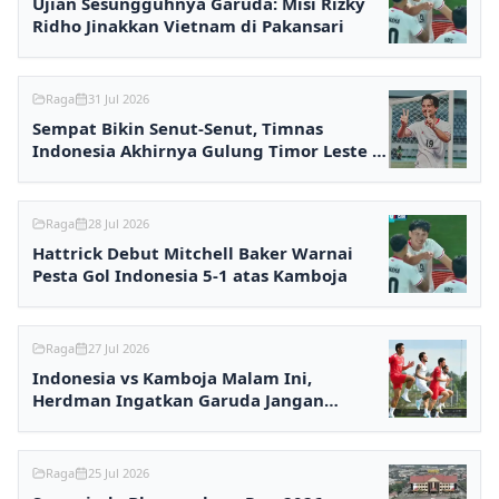
Ujian Sesungguhnya Garuda: Misi Rizky
Ridho Jinakkan Vietnam di Pakansari
Raga
31 Jul 2026
Sempat Bikin Senut-Senut, Timnas
Indonesia Akhirnya Gulung Timor Leste 3-
0
Raga
28 Jul 2026
Hattrick Debut Mitchell Baker Warnai
Pesta Gol Indonesia 5-1 atas Kamboja
Raga
27 Jul 2026
Indonesia vs Kamboja Malam Ini,
Herdman Ingatkan Garuda Jangan
Terlena
Raga
25 Jul 2026