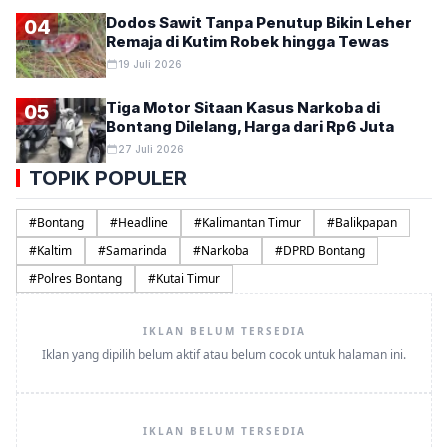
Dodos Sawit Tanpa Penutup Bikin Leher
04
Remaja di Kutim Robek hingga Tewas
19 Juli 2026
Tiga Motor Sitaan Kasus Narkoba di
05
Bontang Dilelang, Harga dari Rp6 Juta
27 Juli 2026
TOPIK POPULER
#
Bontang
#
Headline
#
Kalimantan Timur
#
Balikpapan
#
Kaltim
#
Samarinda
#
Narkoba
#
DPRD Bontang
#
Polres Bontang
#
Kutai Timur
IKLAN BELUM TERSEDIA
Iklan yang dipilih belum aktif atau belum cocok untuk halaman ini.
IKLAN BELUM TERSEDIA