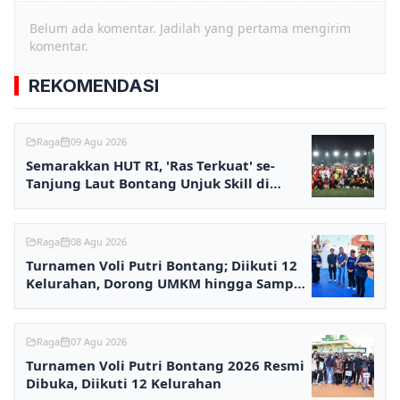
Belum ada komentar. Jadilah yang pertama mengirim
komentar.
REKOMENDASI
Raga
09 Agu 2026
Semarakkan HUT RI, 'Ras Terkuat' se-
Tanjung Laut Bontang Unjuk Skill di
Galanita Mini Soccer
Raga
08 Agu 2026
Turnamen Voli Putri Bontang; Diikuti 12
Kelurahan, Dorong UMKM hingga Sampah
Plastik Bisa Ditukar
Raga
07 Agu 2026
Turnamen Voli Putri Bontang 2026 Resmi
Dibuka, Diikuti 12 Kelurahan