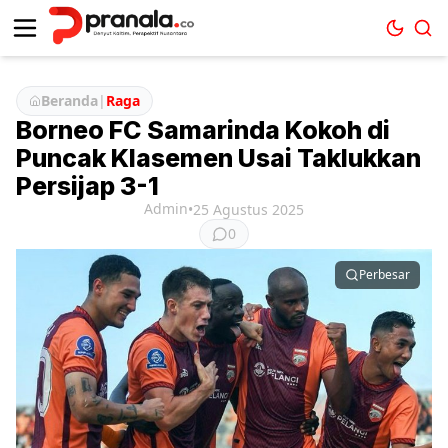
Beranda
|
Raga
Borneo FC Samarinda Kokoh di
Puncak Klasemen Usai Taklukkan
Persijap 3-1
Admin
•
25 Agustus 2025
0
Perbesar