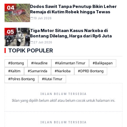
Dodos Sawit Tanpa Penutup Bikin Leher
04
Remaja di Kutim Robek hingga Tewas
19 Juli 2026
Tiga Motor Sitaan Kasus Narkoba di
05
Bontang Dilelang, Harga dari Rp6 Juta
27 Juli 2026
TOPIK POPULER
#
Bontang
#
Headline
#
Kalimantan Timur
#
Balikpapan
#
Kaltim
#
Samarinda
#
Narkoba
#
DPRD Bontang
#
Polres Bontang
#
Kutai Timur
IKLAN BELUM TERSEDIA
Iklan yang dipilih belum aktif atau belum cocok untuk halaman ini.
IKLAN BELUM TERSEDIA