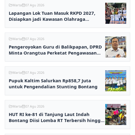
Warta
07 Agu 2026
Lapangan Lok Tuan Masuk RKPD 2027,
Disiapkan jadi Kawasan Olahraga
Terpadu
Warta
07 Agu 2026
Pengeroyokan Guru di Balikpapan, DPRD
Minta Orangtua Perketat Pengawasan
Anak
Warta
07 Agu 2026
Pupuk Kaltim Salurkan Rp858,7 Juta
untuk Pengendalian Stunting Bontang
Warta
07 Agu 2026
HUT RI ke-81 di Tanjung Laut Indah
Bontang Diisi Lomba RT Terbersih hingga
Fashion Show