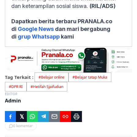
dan keterampilan sosial siswa.
(RIL/ADS)
Dapatkan berita terbaru PRANALA.co
di
Google News
dan mari bergabung
di
grup Whatsapp
kami
Tag Terkait :
#
Belajar online
#
Belajar tatap Muka
#
DPR RI
#
Hetifah Sjaifudian
EDITOR
Admin
0
komentar