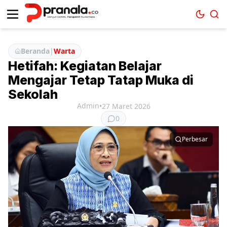
Beranda
|
Warta
Hetifah: Kegiatan Belajar
Mengajar Tetap Tatap Muka di
Sekolah
Admin
•
27 Maret 2026
0
Perbesar