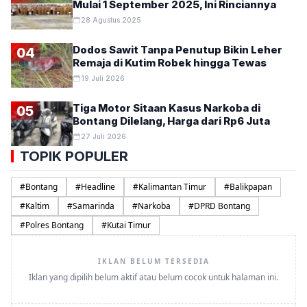
Mulai 1 September 2025, Ini Rinciannya
28 Agustus 2025
Dodos Sawit Tanpa Penutup Bikin Leher
04
Remaja di Kutim Robek hingga Tewas
19 Juli 2026
Tiga Motor Sitaan Kasus Narkoba di
05
Bontang Dilelang, Harga dari Rp6 Juta
27 Juli 2026
TOPIK POPULER
#
Bontang
#
Headline
#
Kalimantan Timur
#
Balikpapan
#
Kaltim
#
Samarinda
#
Narkoba
#
DPRD Bontang
#
Polres Bontang
#
Kutai Timur
IKLAN BELUM TERSEDIA
Iklan yang dipilih belum aktif atau belum cocok untuk halaman ini.