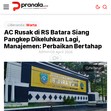
Beranda
|
Warta
AC Rusak di RS Batara Siang
Pangkep Dikeluhkan Lagi,
Manajemen: Perbaikan Bertahap
Admin
•
26 April 2026
0
Perbesar