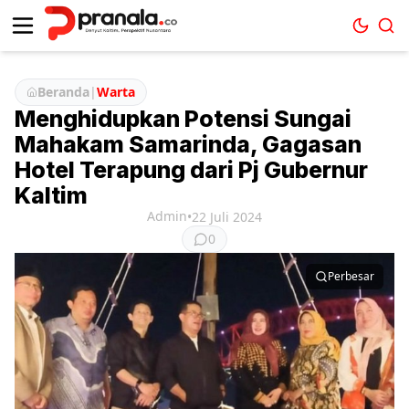
Beranda
|
Warta
Menghidupkan Potensi Sungai
Mahakam Samarinda, Gagasan
Hotel Terapung dari Pj Gubernur
Kaltim
Admin
•
22 Juli 2024
0
Perbesar