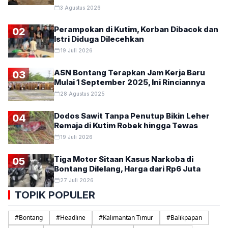
3 Agustus 2026
Perampokan di Kutim, Korban Dibacok dan
02
Istri Diduga Dilecehkan
19 Juli 2026
ASN Bontang Terapkan Jam Kerja Baru
03
Mulai 1 September 2025, Ini Rinciannya
28 Agustus 2025
Dodos Sawit Tanpa Penutup Bikin Leher
04
Remaja di Kutim Robek hingga Tewas
19 Juli 2026
Tiga Motor Sitaan Kasus Narkoba di
05
Bontang Dilelang, Harga dari Rp6 Juta
27 Juli 2026
TOPIK POPULER
#
Bontang
#
Headline
#
Kalimantan Timur
#
Balikpapan