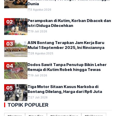
Dunia
3 Agustus 2026
Perampokan di Kutim, Korban Dibacok dan
02
Istri Diduga Dilecehkan
19 Juli 2026
ASN Bontang Terapkan Jam Kerja Baru
03
Mulai 1 September 2025, Ini Rinciannya
28 Agustus 2025
Dodos Sawit Tanpa Penutup Bikin Leher
04
Remaja di Kutim Robek hingga Tewas
19 Juli 2026
Tiga Motor Sitaan Kasus Narkoba di
05
Bontang Dilelang, Harga dari Rp6 Juta
27 Juli 2026
TOPIK POPULER