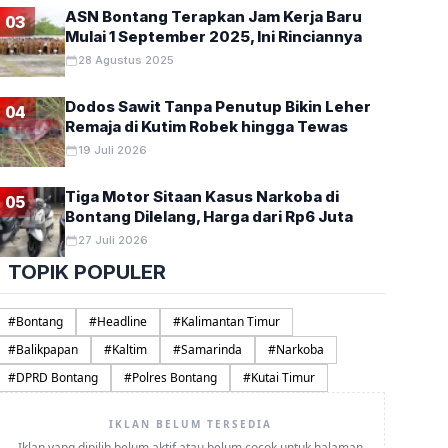
ASN Bontang Terapkan Jam Kerja Baru
03
Mulai 1 September 2025, Ini Rinciannya
28 Agustus 2025
Dodos Sawit Tanpa Penutup Bikin Leher
04
Remaja di Kutim Robek hingga Tewas
19 Juli 2026
Tiga Motor Sitaan Kasus Narkoba di
05
Bontang Dilelang, Harga dari Rp6 Juta
27 Juli 2026
TOPIK POPULER
#
Bontang
#
Headline
#
Kalimantan Timur
#
Balikpapan
#
Kaltim
#
Samarinda
#
Narkoba
#
DPRD Bontang
#
Polres Bontang
#
Kutai Timur
IKLAN BELUM TERSEDIA
Iklan yang dipilih belum aktif atau belum cocok untuk halaman