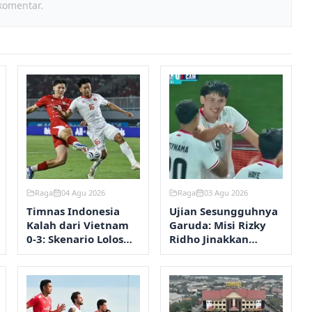
komentar.
Raga
04 Agu 2026
Raga
03 Agu 2026
Timnas Indonesia
Ujian Sesungguhnya
Kalah dari Vietnam
Garuda: Misi Rizky
0-3: Skenario Lolos
Ridho Jinakkan
Semifinal Piala AFF
Vietnam di Pakansari
2026