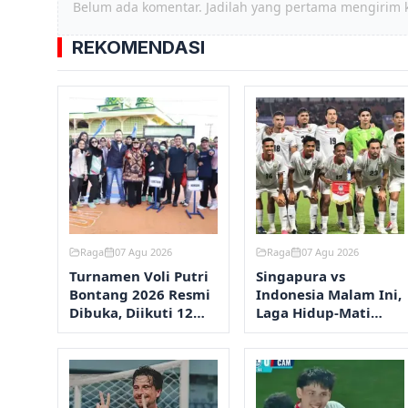
Belum ada komentar. Jadilah yang pertama mengirim 
REKOMENDASI
Raga
07 Agu 2026
Raga
07 Agu 2026
Turnamen Voli Putri
Singapura vs
Bontang 2026 Resmi
Indonesia Malam Ini,
Dibuka, Diikuti 12
Laga Hidup-Mati
Kelurahan
Perebutan Semifinal
AFF 2026