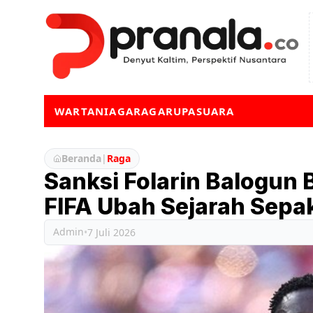
WARTA
NIAGA
RAGA
RUPA
SUARA
Beranda
|
Raga
Sanksi Folarin Balogun 
FIFA Ubah Sejarah Sepa
Admin
•
7 Juli 2026