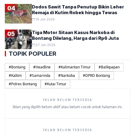
Dodos Sawit Tanpa Penutup Bikin Leher
04
Remaja di Kutim Robek hingga Tewas
19 Juli 2026
Tiga Motor Sitaan Kasus Narkoba di
05
Bontang Dilelang, Harga dari Rp6 Juta
27 Juli 2026
TOPIK POPULER
#
Bontang
#
Headline
#
Kalimantan Timur
#
Balikpapan
#
Kaltim
#
Samarinda
#
Narkoba
#
DPRD Bontang
#
Polres Bontang
#
Kutai Timur
IKLAN BELUM TERSEDIA
Iklan yang dipilih belum aktif atau belum cocok untuk halaman ini.
IKLAN BELUM TERSEDIA