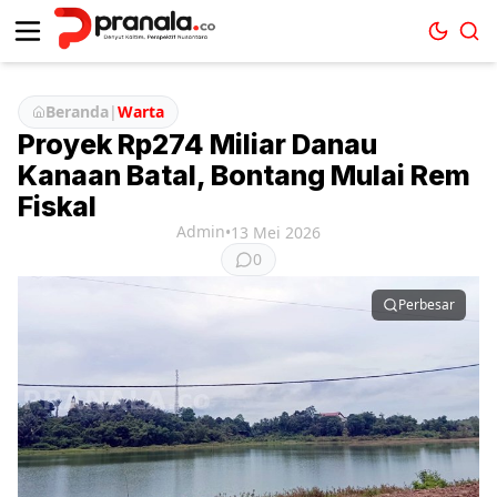
Beranda
|
Warta
Proyek Rp274 Miliar Danau
Kanaan Batal, Bontang Mulai Rem
Fiskal
Admin
•
13 Mei 2026
0
Perbesar