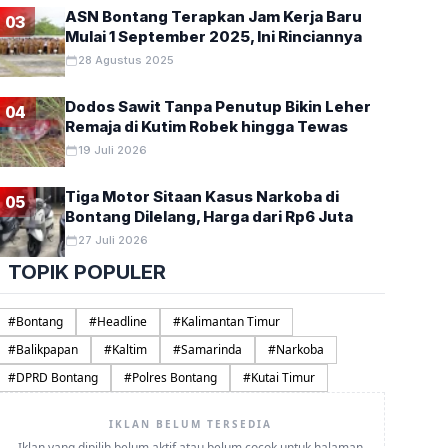
ASN Bontang Terapkan Jam Kerja Baru
03
Mulai 1 September 2025, Ini Rinciannya
28 Agustus 2025
Dodos Sawit Tanpa Penutup Bikin Leher
04
Remaja di Kutim Robek hingga Tewas
19 Juli 2026
Tiga Motor Sitaan Kasus Narkoba di
05
Bontang Dilelang, Harga dari Rp6 Juta
27 Juli 2026
TOPIK POPULER
#
Bontang
#
Headline
#
Kalimantan Timur
#
Balikpapan
#
Kaltim
#
Samarinda
#
Narkoba
#
DPRD Bontang
#
Polres Bontang
#
Kutai Timur
IKLAN BELUM TERSEDIA
Iklan yang dipilih belum aktif atau belum cocok untuk halaman