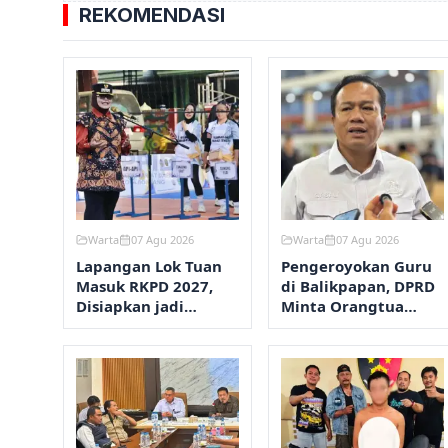
REKOMENDASI
Warta
07 Agu 2026
Warta
07 Agu 2026
Lapangan Lok Tuan
Pengeroyokan Guru
Masuk RKPD 2027,
di Balikpapan, DPRD
Disiapkan jadi
Minta Orangtua
Kawasan Olahraga
Perketat
Terpadu
Pengawasan Anak