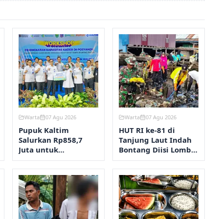
Warta
07 Agu 2026
Warta
07 Agu 2026
Pupuk Kaltim
HUT RI ke-81 di
Salurkan Rp858,7
Tanjung Laut Indah
Juta untuk
Bontang Diisi Lomba
Pengendalian
RT Terbersih hingga
Stunting Bontang
Fashion Show