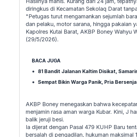
Hasilnya manis. Kurang dari 24 jam, tepatn
diringkus di Kecamatan Sekolaq Darat tanpa
"Petugas turut mengamankan sejumlah barang
dan pelaku, motor sarana, hingga pakaian 
Kapolres Kutai Barat, AKBP Boney Wahyu W
(29/5/2026).
BACA JUGA
81 Bandit Jalanan Kaltim Disikat, Sama
Sempat Bikin Warga Panik, Pria Bersenj
AKBP Boney menegaskan bahwa kecepatan p
menjamin rasa aman warga Kubar. Kini, J 
balik jeruji besi.
Ia dijerat dengan Pasal 479 KUHP Baru tent
bersalah di pengadilan, hukuman maksimal 