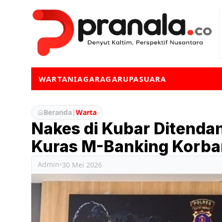
WARTA
NIAGA
RAGA
RUPA
SUARA
Beranda
|
Warta
Nakes di Kubar Ditendan
Kuras M-Banking Korba
Admin
•
30 Mei 2026