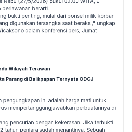
ya Rabu (27/5/2026) pukul 02.00 WITA, J
 perlawanan berarti.
 bukti penting, mulai dari ponsel milik korban
yang digunakan tersangka saat beraksi," ungkap
icaksono dalam konferensi pers, Jumat
rinda Wilayah Terawan
ata Parang di Balikpapan Ternyata ODGJ
engungkapan ini adalah harga mati untuk
harus mempertanggungjawabkan perbuatannya di
ang pencurian dengan kekerasan. Jika terbukti
12 tahun penjara sudah menantinya. Sebuah