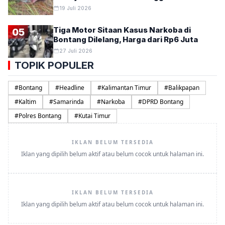
19 Juli 2026
Tiga Motor Sitaan Kasus Narkoba di
05
Bontang Dilelang, Harga dari Rp6 Juta
27 Juli 2026
TOPIK POPULER
#
Bontang
#
Headline
#
Kalimantan Timur
#
Balikpapan
#
Kaltim
#
Samarinda
#
Narkoba
#
DPRD Bontang
#
Polres Bontang
#
Kutai Timur
IKLAN BELUM TERSEDIA
Iklan yang dipilih belum aktif atau belum cocok untuk halaman ini.
IKLAN BELUM TERSEDIA
Iklan yang dipilih belum aktif atau belum cocok untuk halaman ini.