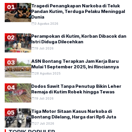
Tragedi Penangkapan Narkoba di Teluk
01
Pandan Kutim, Terduga Pelaku Meninggal
Dunia
3 Agustus 2026
Perampokan di Kutim, Korban Dibacok dan
02
Istri Diduga Dilecehkan
19 Juli 2026
ASN Bontang Terapkan Jam Kerja Baru
03
Mulai 1 September 2025, Ini Rinciannya
28 Agustus 2025
Dodos Sawit Tanpa Penutup Bikin Leher
04
Remaja di Kutim Robek hingga Tewas
19 Juli 2026
Tiga Motor Sitaan Kasus Narkoba di
05
Bontang Dilelang, Harga dari Rp6 Juta
27 Juli 2026