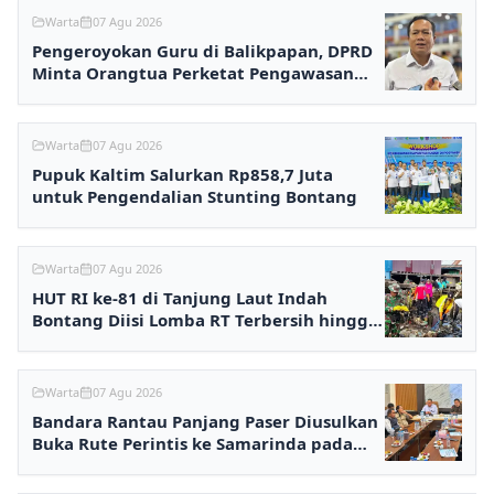
Warta
07 Agu 2026
Pengeroyokan Guru di Balikpapan, DPRD
Minta Orangtua Perketat Pengawasan
Anak
Warta
07 Agu 2026
Pupuk Kaltim Salurkan Rp858,7 Juta
untuk Pengendalian Stunting Bontang
Warta
07 Agu 2026
HUT RI ke-81 di Tanjung Laut Indah
Bontang Diisi Lomba RT Terbersih hingga
Fashion Show
Warta
07 Agu 2026
Bandara Rantau Panjang Paser Diusulkan
Buka Rute Perintis ke Samarinda pada
2027