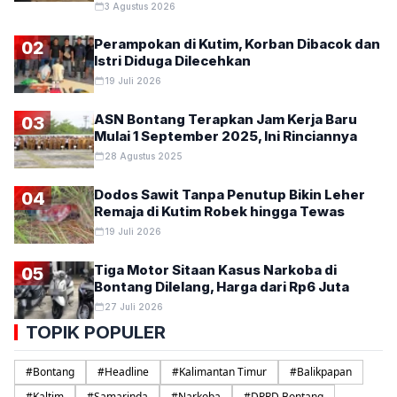
3 Agustus 2026
Perampokan di Kutim, Korban Dibacok dan
02
Istri Diduga Dilecehkan
19 Juli 2026
ASN Bontang Terapkan Jam Kerja Baru
03
Mulai 1 September 2025, Ini Rinciannya
28 Agustus 2025
Dodos Sawit Tanpa Penutup Bikin Leher
04
Remaja di Kutim Robek hingga Tewas
19 Juli 2026
Tiga Motor Sitaan Kasus Narkoba di
05
Bontang Dilelang, Harga dari Rp6 Juta
27 Juli 2026
TOPIK POPULER
#
Bontang
#
Headline
#
Kalimantan Timur
#
Balikpapan
#
Kaltim
#
Samarinda
#
Narkoba
#
DPRD Bontang