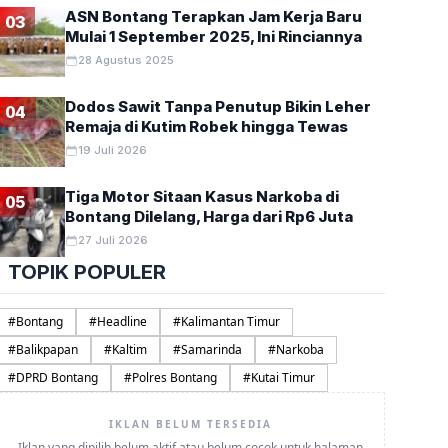
ASN Bontang Terapkan Jam Kerja Baru
03
Mulai 1 September 2025, Ini Rinciannya
28 Agustus 2025
Dodos Sawit Tanpa Penutup Bikin Leher
04
Remaja di Kutim Robek hingga Tewas
19 Juli 2026
Tiga Motor Sitaan Kasus Narkoba di
05
Bontang Dilelang, Harga dari Rp6 Juta
27 Juli 2026
TOPIK POPULER
#
Bontang
#
Headline
#
Kalimantan Timur
#
Balikpapan
#
Kaltim
#
Samarinda
#
Narkoba
#
DPRD Bontang
#
Polres Bontang
#
Kutai Timur
IKLAN BELUM TERSEDIA
Iklan yang dipilih belum aktif atau belum cocok untuk halaman