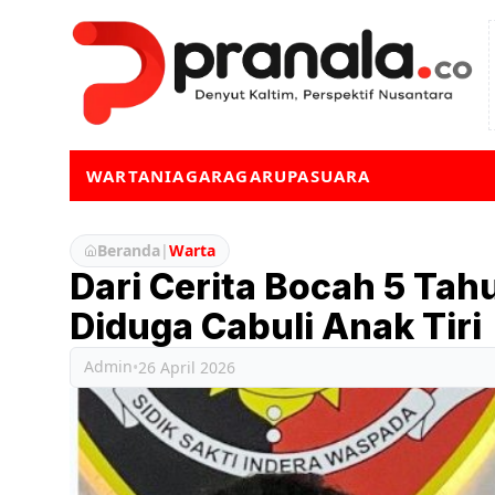
WARTA
NIAGA
RAGA
RUPA
SUARA
Beranda
|
Warta
Dari Cerita Bocah 5 Tah
Diduga Cabuli Anak Tiri
Admin
•
26 April 2026