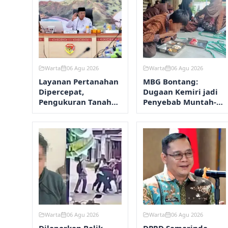
Warta
06 Agu 2026
Warta
06 Agu 2026
Layanan Pertanahan
MBG Bontang:
Dipercepat,
Dugaan Kemiri jadi
Pengukuran Tanah
Penyebab Muntah-
Maksimal 12 Hari
Diare, Hasil Lab
Ditunggu
Warta
06 Agu 2026
Warta
06 Agu 2026
Dilaporkan Balik,
DPRD Samarinda