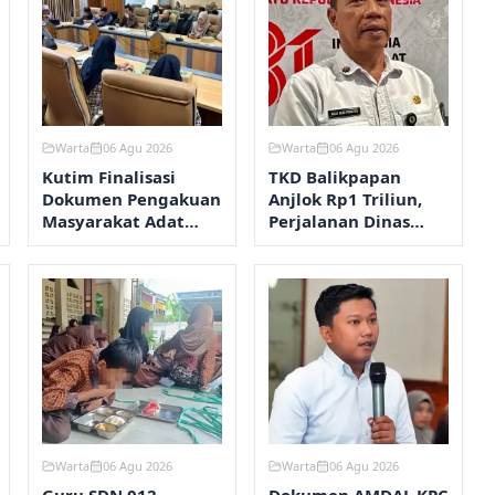
Warta
06 Agu 2026
Warta
06 Agu 2026
Kutim Finalisasi
TKD Balikpapan
Dokumen Pengakuan
Anjlok Rp1 Triliun,
Masyarakat Adat
Perjalanan Dinas
Wehea
Dipangkas
Warta
06 Agu 2026
Warta
06 Agu 2026
Guru SDN 012
Dokumen AMDAL KPC