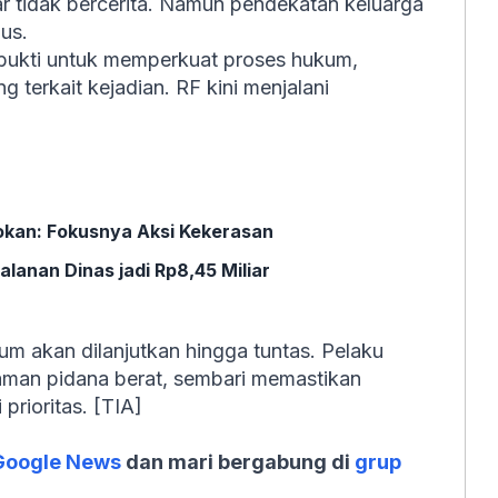
ar tidak bercerita. Namun pendekatan keluarga
us.
 bukti untuk memperkuat proses hukum,
 terkait kejadian. RF kini menjalani
okan: Fokusnya Aksi Kekerasan
anan Dinas jadi Rp8,45 Miliar
m akan dilanjutkan hingga tuntas. Pelaku
aman pidana berat, sembari memastikan
prioritas. [TIA]
Google News
dan mari bergabung di
grup