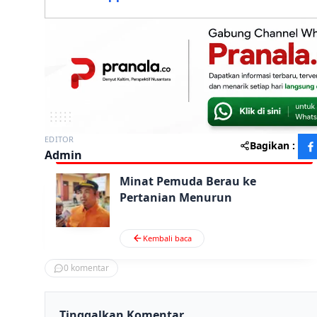
EDITOR
Bagikan :
Admin
Minat Pemuda Berau ke
Pertanian Menurun
Kembali baca
0
komentar
Tinggalkan Komentar