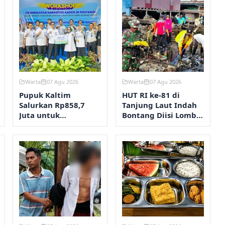
Warta
07 Agu 2026
Warta
07 Agu 2026
Pupuk Kaltim
HUT RI ke-81 di
Salurkan Rp858,7
Tanjung Laut Indah
Juta untuk
Bontang Diisi Lomba
Pengendalian
RT Terbersih hingga
Stunting Bontang
Fashion Show