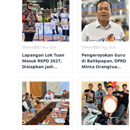
Warta
07 Agu 2026
Warta
07 Agu 2026
Lapangan Lok Tuan
Pengeroyokan Guru
Masuk RKPD 2027,
di Balikpapan, DPRD
Disiapkan jadi
Minta Orangtua
Kawasan Olahraga
Perketat
Terpadu
Pengawasan Anak