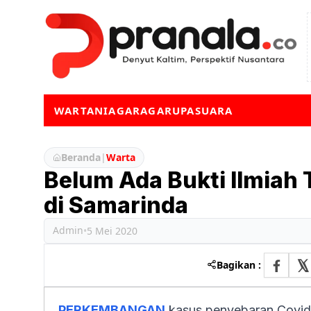
WARTA
NIAGA
RAGA
RUPA
SUARA
Beranda
|
Warta
Belum Ada Bukti Ilmiah 
di Samarinda
Admin
•
5 Mei 2020
Bagikan :
PERKEMBANGAN
kasus penyebaran Covid-