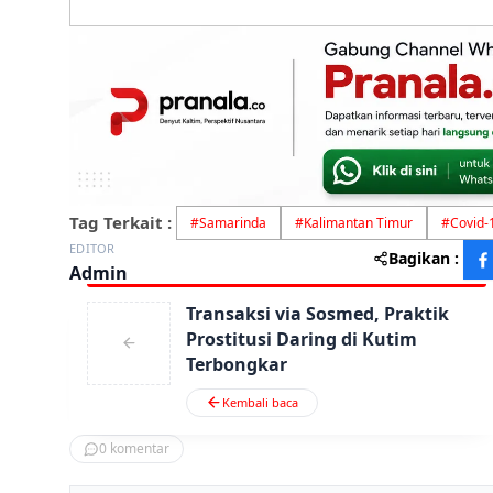
Tag Terkait :
#
Samarinda
#
Kalimantan Timur
#
Covid-
EDITOR
Bagikan :
Admin
Transaksi via Sosmed, Praktik
Prostitusi Daring di Kutim
Terbongkar
Kembali baca
0
komentar