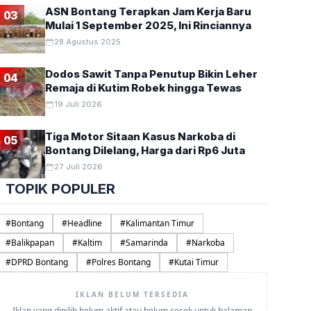
ASN Bontang Terapkan Jam Kerja Baru
03
Mulai 1 September 2025, Ini Rinciannya
28 Agustus 2025
Dodos Sawit Tanpa Penutup Bikin Leher
04
Remaja di Kutim Robek hingga Tewas
19 Juli 2026
Tiga Motor Sitaan Kasus Narkoba di
05
Bontang Dilelang, Harga dari Rp6 Juta
27 Juli 2026
TOPIK POPULER
#
Bontang
#
Headline
#
Kalimantan Timur
#
Balikpapan
#
Kaltim
#
Samarinda
#
Narkoba
#
DPRD Bontang
#
Polres Bontang
#
Kutai Timur
IKLAN BELUM TERSEDIA
Iklan yang dipilih belum aktif atau belum cocok untuk halaman