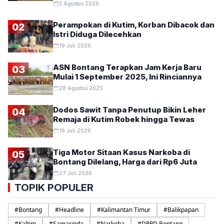
3 Agustus 2026
Perampokan di Kutim, Korban Dibacok dan
02
Istri Diduga Dilecehkan
19 Juli 2026
ASN Bontang Terapkan Jam Kerja Baru
03
Mulai 1 September 2025, Ini Rinciannya
28 Agustus 2025
Dodos Sawit Tanpa Penutup Bikin Leher
04
Remaja di Kutim Robek hingga Tewas
19 Juli 2026
Tiga Motor Sitaan Kasus Narkoba di
05
Bontang Dilelang, Harga dari Rp6 Juta
27 Juli 2026
TOPIK POPULER
#
Bontang
#
Headline
#
Kalimantan Timur
#
Balikpapan
#
Kaltim
#
Samarinda
#
Narkoba
#
DPRD Bontang